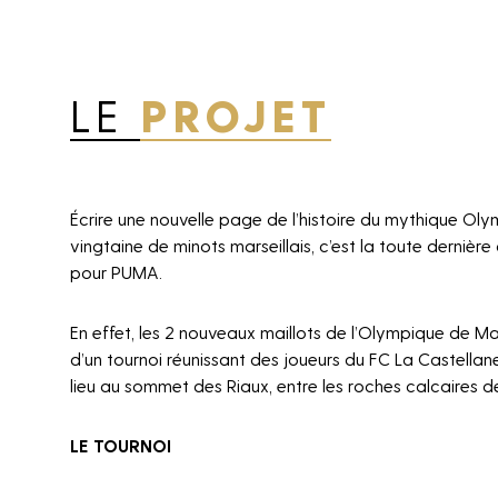
Jobs
LE
PROJET
Contact
The Fan Syndicate
Écrire une nouvelle page de l’histoire du mythique Oly
Press Room
vingtaine de minots marseillais, c’est la toute dernièr
pour PUMA.
En effet, les 2 nouveaux maillots de l’Olympique de Ma
d’un tournoi réunissant des joueurs du FC La Castella
lieu au sommet des Riaux, entre les roches calcaires d
LE TOURNOI