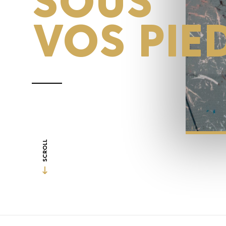
VOS PIE
Agence
SCROLL
Projets
News
Horizon sport