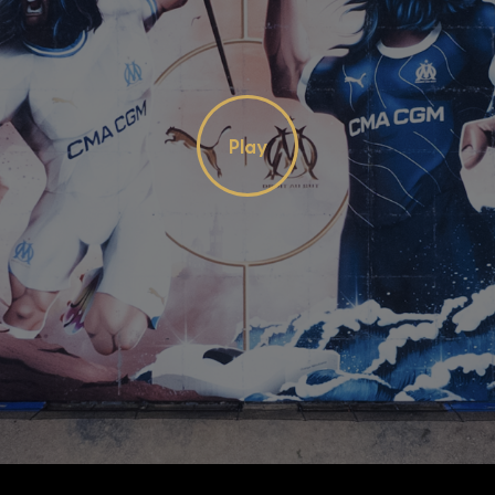
s d'une * sont
Play
Video