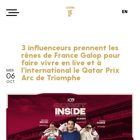
EN
3 influenceurs prennent les
rênes de France Galop pour
faire vivre en live et à
l’international le Qatar Prix
MER.
06
Arc de Triomphe
OCT.
Agence