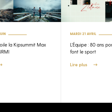
UIN
MARDI 21 AVRIL
oile la Kipsummit Max
L’Équipe : 80 ans po
URMI
font le sport
Lire plus