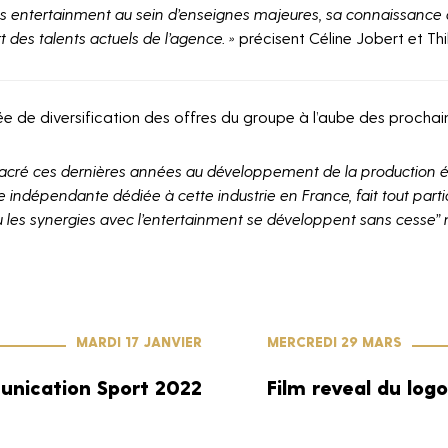
très entertainment au sein d’enseignes majeures, sa connaissance
 des talents actuels de l’agence. »
précisent Céline Jobert et T
ée de diversification des offres du groupe à l’aube des prochai
s d'une * sont
sacré ces dernières années au développement de la production évé
e indépendante dédiée à cette industrie en France, fait tout part
où les synergies avec l’entertainment se développent sans cesse”
MARDI 17 JANVIER
MERCREDI 29 MARS
nication Sport 2022
Film reveal du log