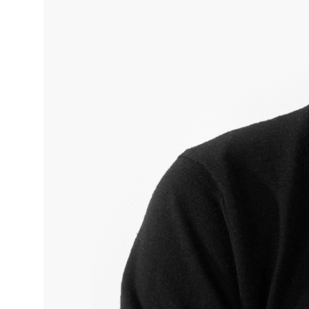
The Fan Syndicate
Press Room