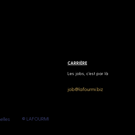
CARRIÈRE
Les jobs, c’est par là
job@lafourmi.biz
job@lafourmi.biz
© LAFOURMI
elles
elles