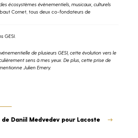
 des écosystèmes évènementiels, musicaux, culturels
hibaut Cornet, tous deux co-fondateurs de
ns GESI.
nementielle de plusieurs GESI, cette évolution vers le
iculièrement sens à mes yeux. De plus, cette prise de
 mentionne Julien Emery.
o de Daniil Medvedev pour Lacoste