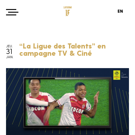
EN
“La Ligue des Talents” en
JEU.
31
campagne TV & Ciné
JAN.
Agence
Projets
News