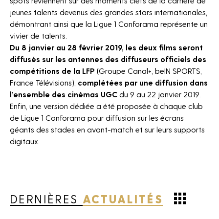
spots reviennent sur des moments clefs de la carrière de
jeunes talents devenus des grandes stars internationales,
démontrant ainsi que la Ligue 1 Conforama représente un
vivier de talents.
NEWSLETTER
Du 8 janvier au 28 février 2019, les deux films seront
diffusés sur les antennes des diffuseurs officiels des
compétitions de la LFP
(Groupe Canal+, beIN SPORTS,
France Télévisions),
complétées par une diffusion dans
l’ensemble des cinémas UGC
du 9 au 22 janvier 2019.
Enfin, une version dédiée a été proposée à chaque club
de Ligue 1 Conforama pour diffusion sur les écrans
géants des stades en avant-match et sur leurs supports
digitaux.
Les champs suivis d'une * sont
obligatoires
DERNIÈRES
ACTUALITÉS