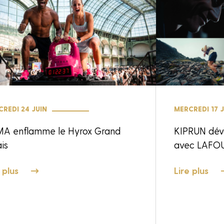
REDI 24 JUIN
MERCREDI 17 J
A enflamme le Hyrox Grand
KIPRUN dév
is
avec LAFO
 plus
Lire plus