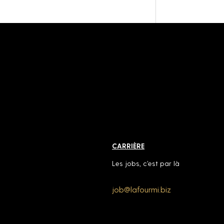
CARRIÈRE
Les jobs, c’est par là
job@lafourmi.biz
job@lafourmi.biz