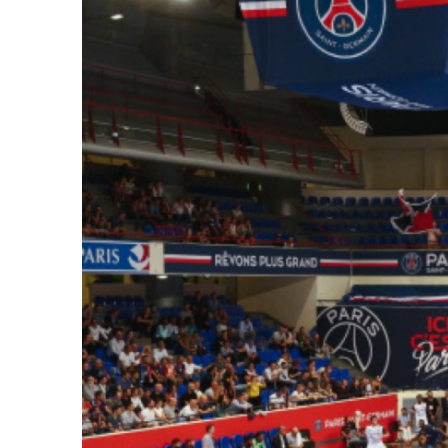
Agence
Projets
News
Horizon sport
Jobs
Contact
The Fan Syndicate
Press Room