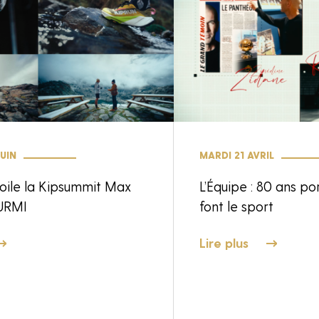
UIN
MARDI 21 AVRIL
oile la Kipsummit Max
L’Équipe : 80 ans po
URMI
font le sport
Lire plus