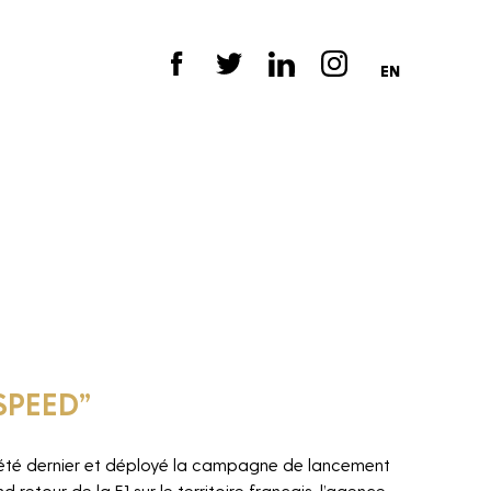
EN
SPEED”
 l’été dernier et déployé la campagne de lancement
retour de la F1 sur le territoire français, l’agence