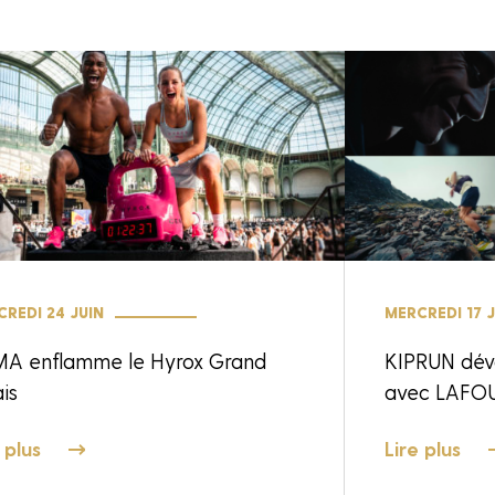
REDI 24 JUIN
MERCREDI 17 J
A enflamme le Hyrox Grand
KIPRUN dév
is
avec LAFO
 plus
Lire plus