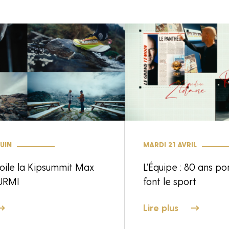
UIN
MARDI 21 AVRIL
oile la Kipsummit Max
L’Équipe : 80 ans po
URMI
font le sport
Lire plus