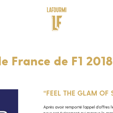
e France de F1 2018
“FEEL THE GLAM OF 
Après avoir remporté l’appel d’offres
pour cet événement qui marque le grand 