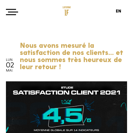
EN
Nous avons mesuré la
satisfaction de nos clients… et
nous sommes très heureux de
LUN.
02
leur retour !
MAI.