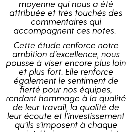
moyenne qui nous a été
News
attribuée et très touchés des
Horizon sport
commentaires qui
Jobs
accompagnent ces notes.
Contact
Cette étude renforce notre
The Fan Syndicate
ambition d’excellence, nous
pousse à viser encore plus loin
Press Room
et plus fort. Elle renforce
également le sentiment de
fierté pour nos équipes,
rendant hommage à la qualité
de leur travail, la qualité de
leur écoute et l’investissement
qu’ils s’imposent à chaque