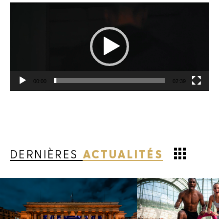
Lecteur
vidéo
Les champs suivis d'une * sont
obligatoires
00:00
02:39
DERNIÈRES
ACTUALITÉS